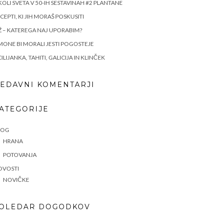
OLI SVETA V 50-IH SESTAVINAH #2 PLANTANE
CEPTI, KI JIH MORAŠ POSKUSITI
Ž – KATEREGA NAJ UPORABIM?
MONE BI MORALI JESTI POGOSTEJE
CILIJANKA, TAHITI, GALICIJA IN KLINČEK
EDAVNI KOMENTARJI
ATEGORIJE
LOG
HRANA
POTOVANJA
OVOSTI
NOVIČKE
OLEDAR DOGODKOV