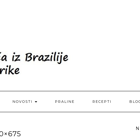
NOVOSTI
PRALINE
RECEPTI
BLO
N
0×675