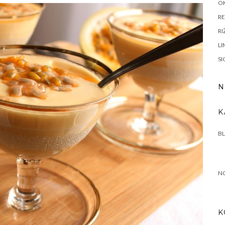
OK
RE
RI
LI
SI
N
K
B
N
K