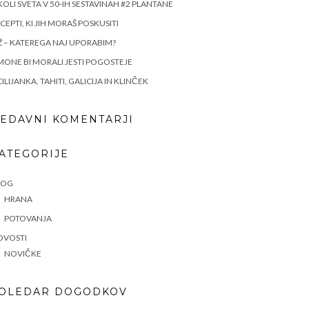
OLI SVETA V 50-IH SESTAVINAH #2 PLANTANE
CEPTI, KI JIH MORAŠ POSKUSITI
Ž – KATEREGA NAJ UPORABIM?
MONE BI MORALI JESTI POGOSTEJE
CILIJANKA, TAHITI, GALICIJA IN KLINČEK
EDAVNI KOMENTARJI
ATEGORIJE
LOG
HRANA
POTOVANJA
OVOSTI
NOVIČKE
OLEDAR DOGODKOV