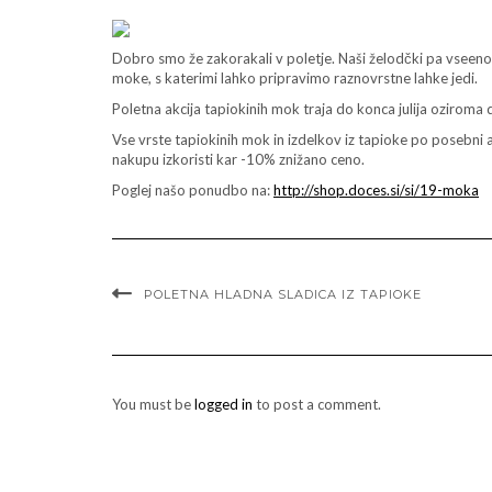
Dobro smo že zakorakali v poletje. Naši želodčki pa vseeno 
moke, s katerimi lahko pripravimo raznovrstne lahke jedi.
Poletna akcija tapiokinih mok traja do konca julija oziroma 
Vse vrste tapiokinih mok in izdelkov iz tapioke po posebni ak
nakupu izkoristi kar -10% znižano ceno.
Poglej našo ponudbo na:
http://shop.doces.si/si/19-moka
POLETNA HLADNA SLADICA IZ TAPIOKE
You must be
logged in
to post a comment.