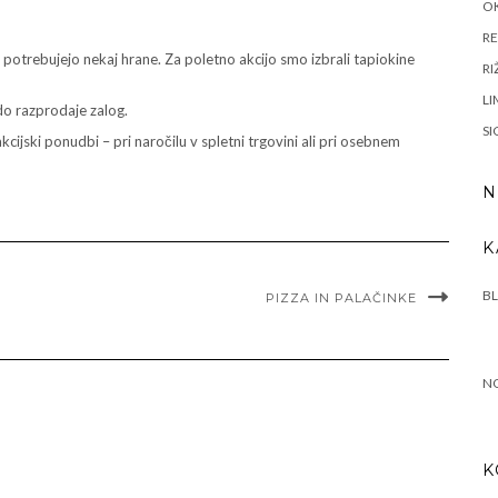
OK
RE
potrebujejo nekaj hrane. Za poletno akcijo smo izbrali tapiokine
RI
LI
do razprodaje zalog.
SI
cijski ponudbi – pri naročilu v spletni trgovini ali pri osebnem
N
K
B
PIZZA IN PALAČINKE
N
K