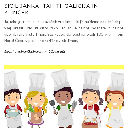
SICILIJANKA, TAHITI, GALICIJA IN
KLINČEK
Ja, tako je, to so imena različnih vrst limon, ki jih najdemo na tržnicah po
vsej Braziliji. No, ni čisto tako. To so le najbolj pogoste in najbolj
uporabljene vrste limon. Ste vedeli, da obstaja okoli 100 vrst limon?
Noro! Čeprav poznamo različne vrste limon,
…
Blog
,
Hrana
,
Novičke
,
Novosti
-
0 Comments