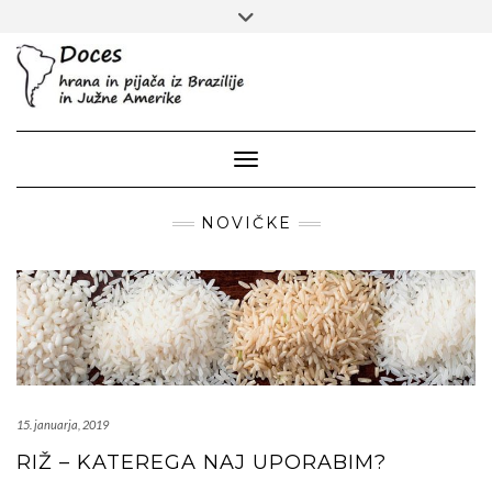
Skip
Toggle
to
header
content
Toggle Navigation
NOVIČKE
15. januarja, 2019
RIŽ – KATEREGA NAJ UPORABIM?