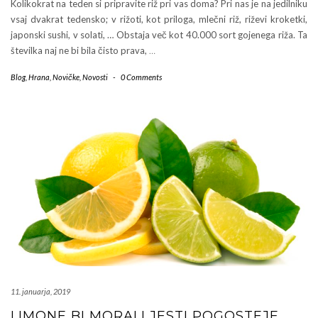
Kolikokrat na teden si pripravite riž pri vas doma? Pri nas je na jedilniku
vsaj dvakrat tedensko; v rižoti, kot priloga, mlečni riž, riževi kroketki,
japonski sushi, v solati, … Obstaja več kot 40.000 sort gojenega riža. Ta
številka naj ne bi bila čisto prava,
…
Blog
,
Hrana
,
Novičke
,
Novosti
-
0 Comments
11. januarja, 2019
LIMONE BI MORALI JESTI POGOSTEJE