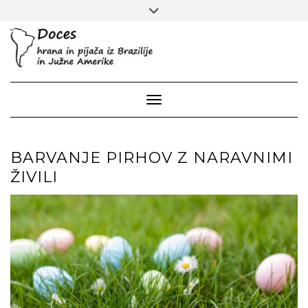
Skip
Toggle
to
header
content
Toggle Navigation
BARVANJE PIRHOV Z NARAVNIMI
ŽIVILI