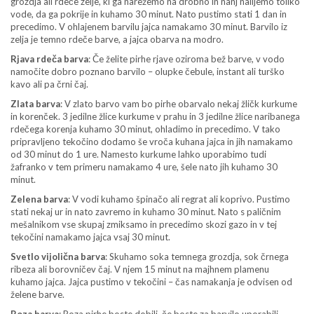
grozdja ali rdeče zelje, ki ga narežemo na drobno in nanj nalijemo toliko
vode, da ga pokrije in kuhamo 30 minut. Nato pustimo stati 1 dan in
precedimo. V ohlajenem barvilu jajca namakamo 30 minut. Barvilo iz
zelja je temno rdeče barve, a jajca obarva na modro.
Rjava rdeča barva
: Če želite pirhe rjave oziroma bež barve, v vodo
namočite dobro poznano barvilo – olupke čebule, instant ali turško
kavo ali pa črni čaj.
Zlata barva
: V zlato barvo vam bo pirhe obarvalo nekaj žličk kurkume
in korenček. 3 jedilne žlice kurkume v prahu in 3 jedilne žlice naribanega
rdečega korenja kuhamo 30 minut, ohladimo in precedimo. V tako
pripravljeno tekočino dodamo še vroča kuhana jajca in jih namakamo
od 30 minut do 1 ure. Namesto kurkume lahko uporabimo tudi
žafranko v tem primeru namakamo 4 ure, šele nato jih kuhamo 30
minut.
Zelena barva
: V vodi kuhamo špinačo ali regrat ali koprivo. Pustimo
stati nekaj ur in nato zavremo in kuhamo 30 minut. Nato s paličnim
mešalnikom vse skupaj zmiksamo in precedimo skozi gazo in v tej
tekočini namakamo jajca vsaj 30 minut.
Svetlo vijolična barva
: Skuhamo soka temnega grozdja, sok črnega
ribeza ali borovničev čaj. V njem 15 minut na majhnem plamenu
kuhamo jajca. Jajca pustimo v tekočini – čas namakanja je odvisen od
želene barve.