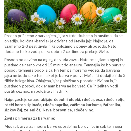
Predno pričnemo z barvanjem, jajca v trdo skuhamo in pustimo, da se
ohladijo. Količina »barvila« je odvisna od števila jajc. Najbolje, da
vzamemo 2-3 pesti živila in ga položimo v ponev ali posodo. Nato
dodamo toliko vode, da za dobra 2 centimetra prekrije živilo.
Posodo postavimo na ogenj, da voda zavre. Nato zmanjšamo ogenj in
pustimo da nežno vre od 15 minut do ene ure. Temnejša ko bo barva v
posodi, temnejša bodo jajca. Pri tem pa moramo vedeti, da barvana
jajca ne bodo tako temna kot je barva v ponvi. Mešanici dodajte 2 do 3
žličke belega kisa. Ohlajena jajca položimo v posodo z živilom in jih
pustimo v posodi, dokler nam barva ne bo všeč. Če jih želite v vodi
pustiti čez noč, jih položite v hladilnik.
Najpogosteje se uporabljajo:
čebulni olupki
,
rdeča pesa
,
rdeče zelje
,
rdeči koren
,
špinača
,
rdeča paprika
,
začimba kurkuma
,
žafranika
,
šipkov čaj
,
zeleni čaj
,
kava
,
borovnice
,
rdeče vino
.
Živila primerna za barvanje
:
Modra barva
: Za modro barvo uporabimo borovnice in sok temnega