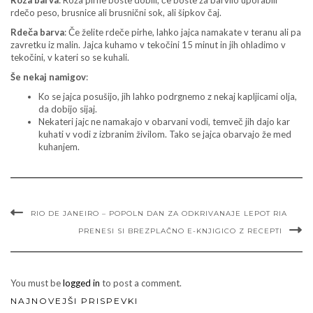
Roza barva
: Roza pirhe boste dobili, če boste za barvilo uporabili
rdečo peso, brusnice ali brusnični sok, ali šipkov čaj.
Rdeča barva
: Če želite rdeče pirhe, lahko jajca namakate v teranu ali pa
zavretku iz malin. Jajca kuhamo v tekočini 15 minut in jih ohladimo v
tekočini, v kateri so se kuhali.
Še nekaj namigov
:
Ko se jajca posušijo, jih lahko podrgnemo z nekaj kapljicami olja,
da dobijo sijaj.
Nekateri jajc ne namakajo v obarvani vodi, temveč jih dajo kar
kuhati v vodi z izbranim živilom. Tako se jajca obarvajo že med
kuhanjem.
RIO DE JANEIRO – POPOLN DAN ZA ODKRIVANAJE LEPOT RIA
PRENESI SI BREZPLAČNO E-KNJIGICO Z RECEPTI
You must be
logged in
to post a comment.
NAJNOVEJŠI PRISPEVKI