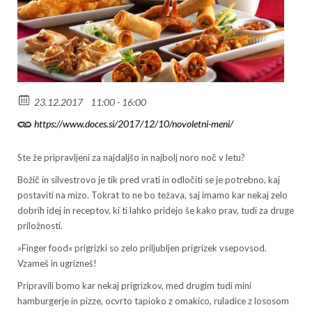
23.12.2017
11:00 - 16:00
https://www.doces.si/2017/12/10/novoletni-meni/
Ste že pripravljeni za najdaljšo in najbolj noro noč v letu?
Božič in silvestrovo je tik pred vrati in odločiti se je potrebno, kaj
postaviti na mizo. Tokrat to ne bo težava, saj imamo kar nekaj zelo
dobrih idej in receptov, ki ti lahko pridejo še kako prav, tudi za druge
priložnosti.
»Finger food« prigrizki so zelo priljubljen prigrizek vsepovsod.
Vzameš in ugrizneš!
Pripravili bomo kar nekaj prigrizkov, med drugim tudi mini
hamburgerje in pizze, ocvrto tapioko z omakico, ruladice z lososom