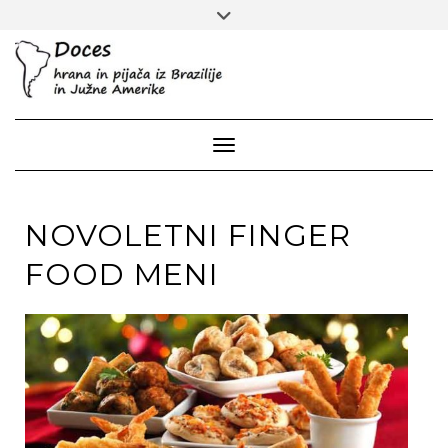
Skip
Toggle
to
header
content
Toggle Navigation
NOVOLETNI FINGER
FOOD MENI